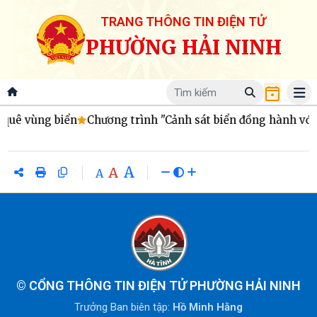
TRANG THÔNG TIN ĐIỆN TỬ
PHƯỜNG HẢI NINH
 quê vùng biển
Chương trình "Cảnh sát biển đồng hành với 
A
A
A
©
CỔNG THÔNG TIN ĐIỆN TỬ PHƯỜNG HẢI NINH
Trưởng Ban biên tập:
Hồ Minh Hằng