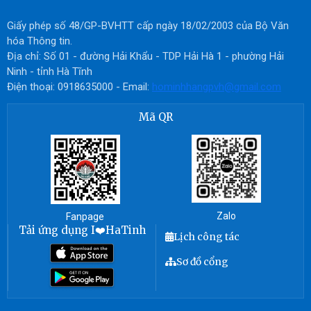
Giấy phép số 48/GP-BVHTT cấp ngày 18/02/2003 của Bộ Văn
hóa Thông tin.
Địa chỉ: Số 01 - đường Hải Khẩu - TDP Hải Hà 1 - phường Hải
Ninh - tỉnh Hà Tĩnh
Điện thoại: 0918635000 - Email:
hominhhangpvh@gmail.com
Mã QR
Zalo
Fanpage
Tải ứng dụng I❤️HaTinh
Lịch công tác
Sơ đồ cổng