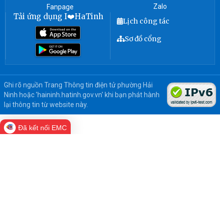
Zalo
Fanpage
Tải ứng dụng I❤️HaTinh
Lịch công tác
Sơ đồ cổng
Ghi rõ nguồn Trang Thông tin điện tử phường Hải
Ninh hoặc 'haininh.hatinh.gov.vn' khi bạn phát hành
lại thông tin từ website này.
Đã kết nối EMC