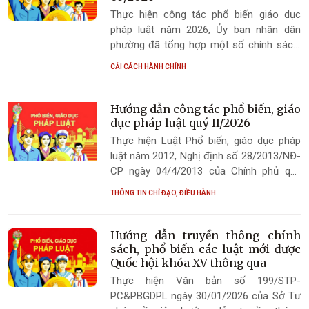
Thực hiện công tác phổ biến giáo dục
pháp luật năm 2026, Ủy ban nhân dân
phường đã tổng hợp một số chính sách,
văn bản pháp luật quan trọng, liên quan
CẢI CÁCH HÀNH CHÍNH
đến việc thực hiện nhiệm vụ chuyên môn
của cán bộ, công chức, viên chức và liên
quan mật thiết đến đời sống của Nhân
Hướng dẫn công tác phổ biến, giáo
dân có hiệu lực từ tháng 05/2026
dục pháp luật quý II/2026
Thực hiện Luật Phổ biến, giáo dục pháp
luật năm 2012, Nghị định số 28/2013/NĐ-
CP ngày 04/4/2013 của Chính phủ quy
định chi tiết một số điều và biện pháp thi
THÔNG TIN CHỈ ĐẠO, ĐIỀU HÀNH
hành Luật Phổ biến, giáo dục pháp luật và
các văn bản có liên quan, Văn bản số
05/HĐ-TGV ngày 05/4/2026 của Hội đồng
Hướng dẫn truyền thông chính
phối hợp phổ biến giáo dục pháp luật tỉnh
sách, phổ biến các luật mới được
về việc hướng dẫn công tác phổ biến, giáo
Quốc hội khóa XV thông qua
dục pháp luật quý II/2026; Hội đồng phối
Thực hiện Văn bản số 199/STP-
hợp phổ biến giáo dục pháp luật phường
PC&PBGDPL ngày 30/01/2026 của Sở Tư
Hải Ninh hướng dẫn các phòng, ban,