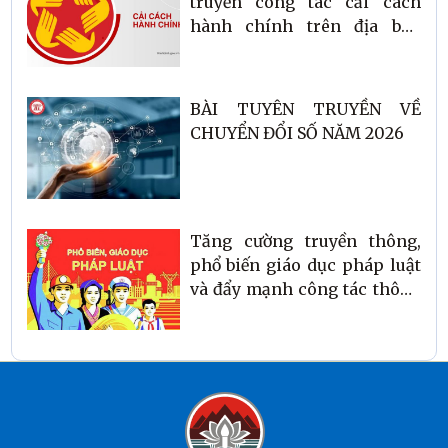
truyền công tác cải cách
hành chính trên địa bàn
phường Hải Ninh năm 2026
BÀI TUYÊN TRUYỀN VỀ
CHUYỂN ĐỔI SỐ NĂM 2026
Tăng cường truyền thông,
phổ biến giáo dục pháp luật
và đẩy mạnh công tác thông
tin, truyền thông về tổng rà
soát hệ thống VBQPPL