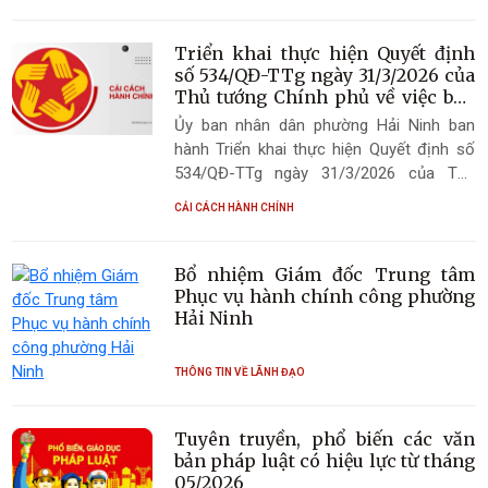
Triển khai thực hiện Quyết định
số 534/QĐ-TTg ngày 31/3/2026 của
Thủ tướng Chính phủ về việc ban
hành Kế hoạch thực hiện Kết luận
Ủy ban nhân dân phường Hải Ninh ban
số 226-KL/TW ngày 11/12/2025 của
hành Triển khai thực hiện Quyết định số
Ban Bí thư về việc chấn chỉnh lề
534/QĐ-TTg ngày 31/3/2026 của Thủ
lối làm việc, nâng cao hiệu quả
tướng Chính phủ về việc ban hành Kế
hoạt động của hệ thống chính trị
CẢI CÁCH HÀNH CHÍNH
hoạch thực hiện Kết luận số 226-KL/TW
ngày 11/12/2025 của Ban Bí thư về việc
chấn chỉnh lề lối làm việc, nâng cao hiệu
Bổ nhiệm Giám đốc Trung tâm
quả hoạt động của hệ thống chính trị
Phục vụ hành chính công phường
Hải Ninh
THÔNG TIN VỀ LÃNH ĐẠO
Tuyên truyền, phổ biến các văn
bản pháp luật có hiệu lực từ tháng
05/2026