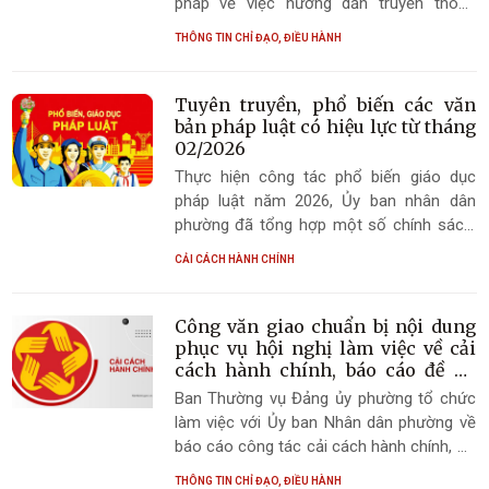
pháp về việc hướng dẫn truyền thông
ngành, đoàn thể phường, các cơ quan,
chính sách, phổ biến các luật mới được
THÔNG TIN CHỈ ĐẠO, ĐIỀU HÀNH
đơn vị trên địa bàn thực hiện công tác
Quốc hội khóa XV thông qua. Nhằm kịp
phổ biến, giáo dục pháp luật (PBGDPL)
thời truyền thông chính sách, phổ biến,
quý II năm 2026
giáo dục pháp luật đối với 51 luật mới
Tuyên truyền, phổ biến các văn
được Quốc hội khóa XV thông qua tại kỳ
bản pháp luật có hiệu lực từ tháng
họp thứ 10, đồng thời phát huy vai trò
02/2026
nòng cốt của đội ngũ tuyên truyền viên
Thực hiện công tác phổ biến giáo dục
pháp luật, Hội đồng phối hợp phổ biến
pháp luật năm 2026, Ủy ban nhân dân
giáo dục pháp phường Hải Ninh hướng
phường đã tổng hợp một số chính sách,
dẫn, định hướng một số nội dung như
văn bản pháp luật quan trọng, liên quan
CẢI CÁCH HÀNH CHÍNH
sau: (Văn bản kèm theo)
đến việc thực hiện nhiệm vụ chuyên môn
của cán bộ, công chức, viên chức và liên
quan mật thiết đến đời sống của Nhân
Công văn giao chuẩn bị nội dung
dân có hiệu lực từ tháng 02/2026
phục vụ hội nghị làm việc về cải
cách hành chính, báo cáo đề án
thu gom vận chuyển và xử lý chất
Ban Thường vụ Đảng ủy phường tổ chức
thải rắn sinh hoạt trên địa bàn
làm việc với Ủy ban Nhân dân phường về
phường Hải Ninh
báo cáo công tác cải cách hành chính, đề
án thu gom, vận chuyển và xử lý chất thải
THÔNG TIN CHỈ ĐẠO, ĐIỀU HÀNH