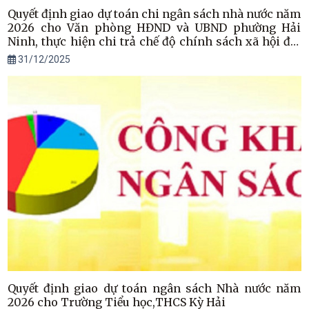
Quyết định giao dự toán chi ngân sách nhà nước năm
2026 cho Văn phòng HĐND và UBND phường Hải
Ninh, thực hiện chi trả chế độ chính sách xã hội đối
tượng NĐ 20/2021 và hưu trí xã hội Nghị định 176/2025
31/12/2025
Quyết định giao dự toán ngân sách Nhà nước năm
2026 cho Trường Tiểu học,THCS Kỳ Hải