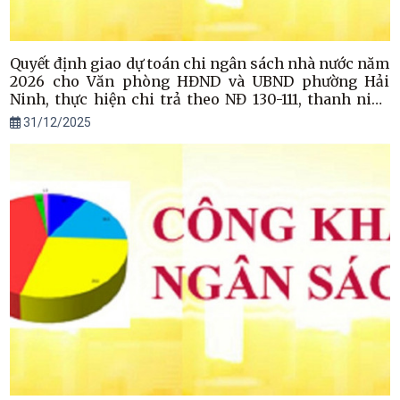
Quyết định giao dự toán chi ngân sách nhà nước năm
2026 cho Văn phòng HĐND và UBND phường Hải
Ninh, thực hiện chi trả theo NĐ 130-111, thanh niên
xung phong và các chế độ chính sách khác
31/12/2025