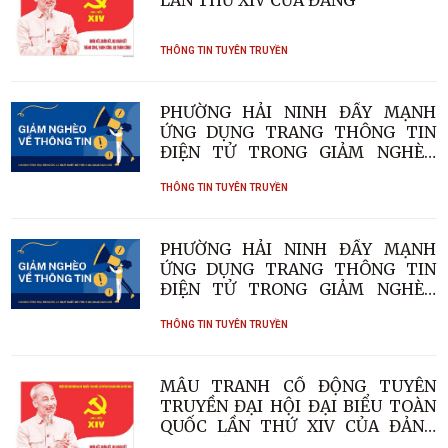
LẦN THỨ XIV CỦA ĐẢNG
THÔNG TIN TUYÊN TRUYỀN
PHƯỜNG HẢI NINH ĐẨY MẠNH
ỨNG DỤNG TRANG THÔNG TIN
ĐIỆN TỬ TRONG GIẢM NGHÈO
THÔNG TIN
THÔNG TIN TUYÊN TRUYỀN
PHƯỜNG HẢI NINH ĐẨY MẠNH
ỨNG DỤNG TRANG THÔNG TIN
ĐIỆN TỬ TRONG GIẢM NGHÈO
THÔNG TIN
THÔNG TIN TUYÊN TRUYỀN
MẪU TRANH CỔ ĐỘNG TUYÊN
TRUYỀN ĐẠI HỘI ĐẠI BIỂU TOÀN
QUỐC LẦN THỨ XIV CỦA ĐẢNG
CỘNG SẢN VIỆT NAM