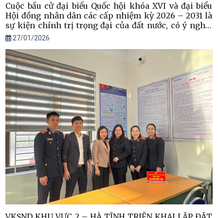
Cuộc bầu cử đại biểu Quốc hội khóa XVI và đại biểu
Hội đồng nhân dân các cấp nhiệm kỳ 2026 – 2031 là
sự kiện chính trị trọng đại của đất nước, có ý nghĩa
đặc biệt quan trọng đối với đời sống chính trị – xã
27/01/2026
hội và quyền làm chủ của Nhân dân.
VKSND KHU VỰC 2 – HÀ TĨNH TRIỂN KHAI LẮP ĐẶT