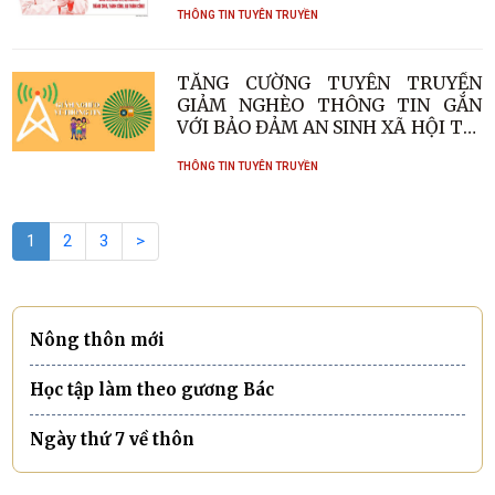
THÔNG TIN TUYÊN TRUYỀN
TĂNG CƯỜNG TUYÊN TRUYỀN
GIẢM NGHÈO THÔNG TIN GẮN
VỚI BẢO ĐẢM AN SINH XÃ HỘI TẠI
PHƯỜNG HẢI NINH
THÔNG TIN TUYÊN TRUYỀN
1
2
3
>
Nông thôn mới
Học tập làm theo gương Bác
Ngày thứ 7 về thôn