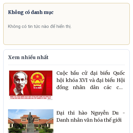
Không có danh mục
Không có tin tức nào để hiển thị.
Xem nhiều nhất
Cuộc bầu cử đại biểu Quốc
hội khóa XVI và đại biểu Hội
đồng nhân dân các cấp
nhiệm kỳ 2026 – 2031 là sự
kiện chính trị trọng đại của
đất nước, có ý nghĩa đặc biệt
Đại thi hào Nguyễn Du -
quan trọng đối với đời sống
Danh nhân văn hóa thế giới
chính trị – xã hội và quyền
làm chủ của Nhân dân.