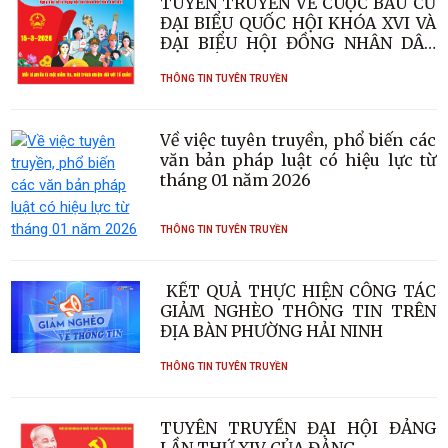
TUYÊN TRUYỀN VỀ CUỘC BẦU CỬ
ĐẠI BIỂU QUỐC HỘI KHÓA XVI VÀ
ĐẠI BIỂU HỘI ĐỒNG NHÂN DÂN
CÁC CẤP, NHIỆM KỲ 2026 – 2031
THÔNG TIN TUYÊN TRUYỀN
Về việc tuyên truyền, phổ biến các
văn bản pháp luật có hiệu lực từ
tháng 01 năm 2026
THÔNG TIN TUYÊN TRUYỀN
KẾT QUẢ THỰC HIỆN CÔNG TÁC
GIẢM NGHÈO THÔNG TIN TRÊN
ĐỊA BÀN PHƯỜNG HẢI NINH
THÔNG TIN TUYÊN TRUYỀN
TUYÊN TRUYỀN ĐẠI HỘI ĐẢNG