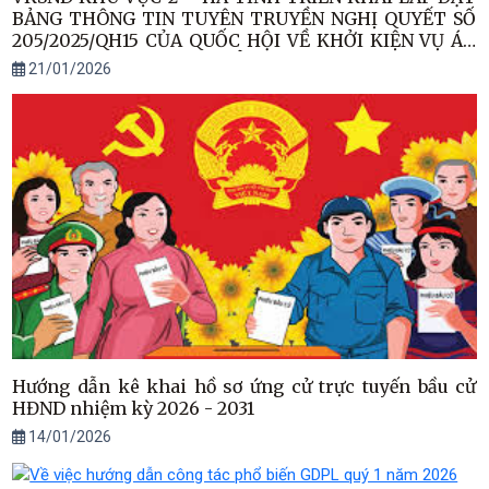
BẢNG THÔNG TIN TUYÊN TRUYỀN NGHỊ QUYẾT SỐ
205/2025/QH15 CỦA QUỐC HỘI VỀ KHỞI KIỆN VỤ ÁN
DÂN SỰ CÔNG ÍCH TẠI UỶ BAN NHÂN DÂN PHƯỜNG
21/01/2026
HẢI NINH
Hướng dẫn kê khai hồ sơ ứng cử trực tuyến bầu cử
HĐND nhiệm kỳ 2026 - 2031
14/01/2026