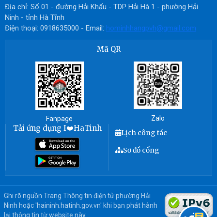
Địa chỉ: Số 01 - đường Hải Khẩu - TDP Hải Hà 1 - phường Hải
Ninh - tỉnh Hà Tĩnh
Điện thoại: 0918635000 - Email:
hominhhangpvh@gmail.com
Mã QR
Zalo
Fanpage
Tải ứng dụng I❤️HaTinh
Lịch công tác
Sơ đồ cổng
Ghi rõ nguồn Trang Thông tin điện tử phường Hải
Ninh hoặc 'haininh.hatinh.gov.vn' khi bạn phát hành
lại thông tin từ website này.