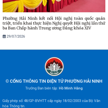
Phường Hải Ninh kết nối Hội nghị toàn quốc quán
triệt, triển khai thực hiện Nghị quyết Hội nghị lần thứ
ba Ban Chấp hành Trung ương Đảng khóa XIV
29/07/2026
©
CỔNG THÔNG TIN ĐIỆN TỬ PHƯỜNG HẢI NINH
Trưởng Ban biên tập:
Hồ Minh Hằng
Giấy phép số 48/GP-BVHTT cấp ngày 18/02/2003 của Bộ Văn
hóa Thông tin.