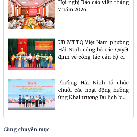
Hội nghị Báo cáo viên tháng
7 năm 2026
UB MTTQ Việt Nam phường
Hải Ninh công bố các Quyết
định về công tác cán bộ của
Mặt trận Tổ quốc và các tổ
chức chính trị - xã hội sau
sắp xếp tổ dân phố
Phường Hải Ninh tổ chức
chuỗi các hoạt động hưởng
ứng Khai trương Du lịch biển
năm 2026
Cùng chuyên mục